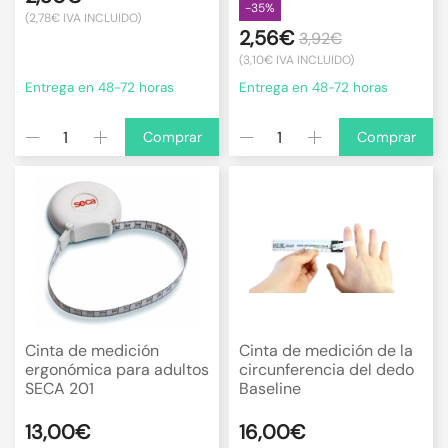
-35%
(2,78€ IVA INCLUIDO)
2,56€
3,92€
(3,10€ IVA INCLUIDO)
Entrega en 48-72 horas
Entrega en 48-72 horas
Comprar
Comprar
Cinta de medición
Cinta de medición de la
ergonómica para adultos
circunferencia del dedo
SECA 201
Baseline
13,00€
16,00€