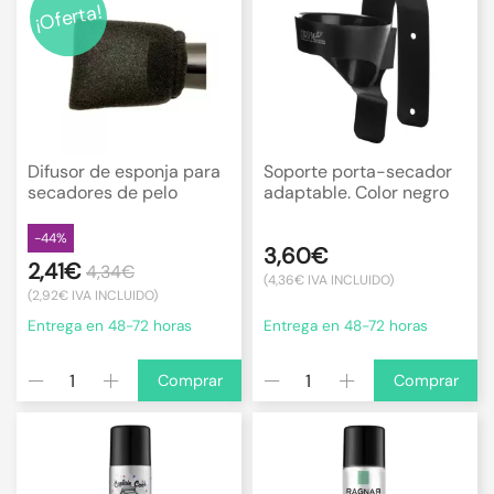
¡Oferta!
Difusor de esponja para
Soporte porta-secador
secadores de pelo
adaptable. Color negro
-44%
3,60€
2,41€
4,34€
(4,36€ IVA INCLUIDO)
(2,92€ IVA INCLUIDO)
Entrega en 48-72 horas
Entrega en 48-72 horas
Comprar
Comprar